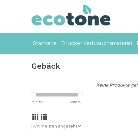
Startseite
Drucker Verbrauchsmaterial
Gebäck
Keine Produkte gefu
Min: €
0
Max: €
5