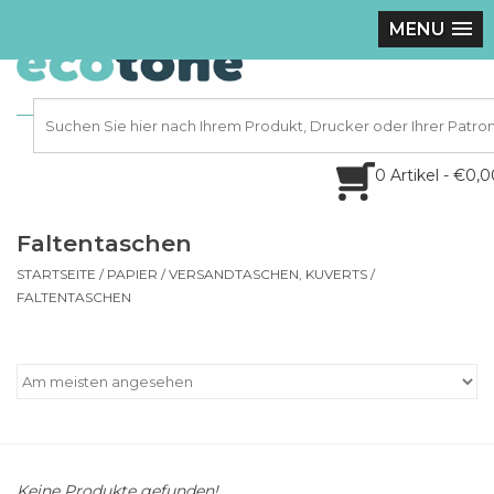
MENU
0 Artikel - €0,
Faltentaschen
STARTSEITE
/
PAPIER
/
VERSANDTASCHEN, KUVERTS
/
FALTENTASCHEN
Keine Produkte gefunden!...