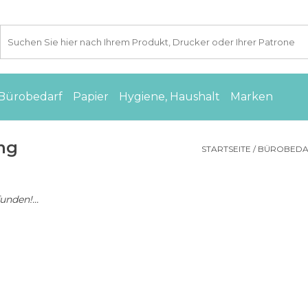
Bürobedarf
Papier
Hygiene, Haushalt
Marken
ung
STARTSEITE
/
BÜROBED
nden!...