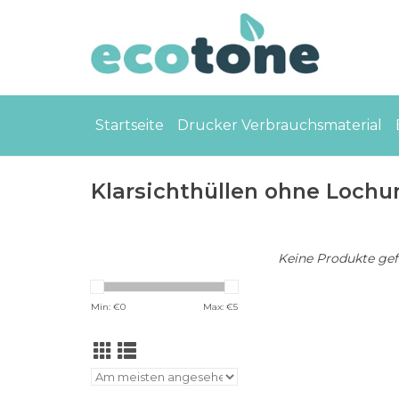
Startseite
Drucker Verbrauchsmaterial
Klarsichthüllen ohne Loch
Keine Produkte gefu
Min: €
0
Max: €
5