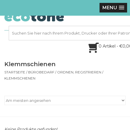
MENU
0 Artikel - €0,
Klemmschienen
STARTSEITE
/
BÜROBEDARF
/
ORDNEN, REGISTRIEREN
/
KLEMMSCHIENEN
Keine Produkte gefunden!...