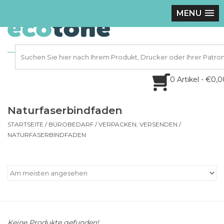
MENU
0 Artikel - €0,
Naturfaserbindfaden
STARTSEITE
/
BÜROBEDARF
/
VERPACKEN, VERSENDEN
/
NATURFASERBINDFADEN
Keine Produkte gefunden!...