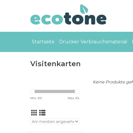
Startseite
Drucker Verbrauchsmaterial
Visitenkarten
Keine Produkte gefu
Min: €
0
Max: €
5